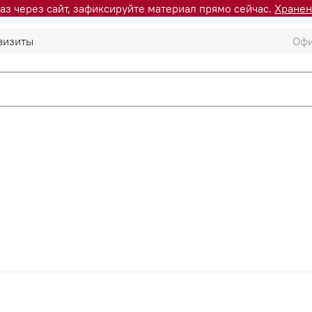
аз через сайт, зафиксируйте материал прямо сейчас.
Хранен
визиты
Офи