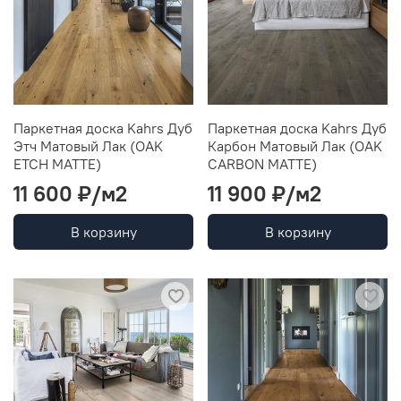
Паркетная доска Kahrs Дуб
Паркетная доска Kahrs Дуб
Этч Матовый Лак (OAK
Карбон Матовый Лак (OAK
ETCH MATTE)
CARBON MATTE)
11 600 ₽/м2
11 900 ₽/м2
В корзину
В корзину