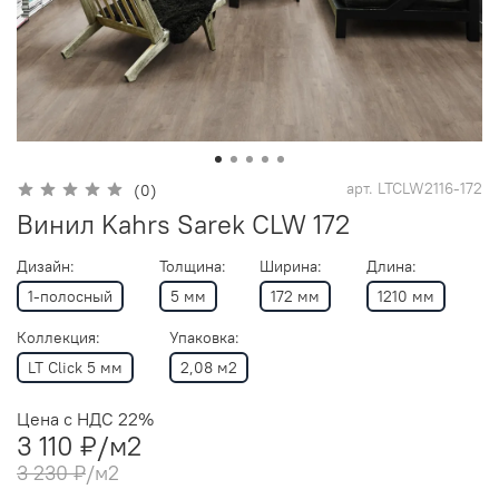
арт.
LTCLW2116-172
(0)
Винил Kahrs Sarek CLW 172
Дизайн:
Толщина:
Ширина:
Длина:
1-полосный
5 мм
172 мм
1210 мм
Коллекция:
Упаковка:
LT Click 5 мм
2,08 м2
Цена с НДС 22%
3 110 ₽
/м2
3 230 ₽
/м2