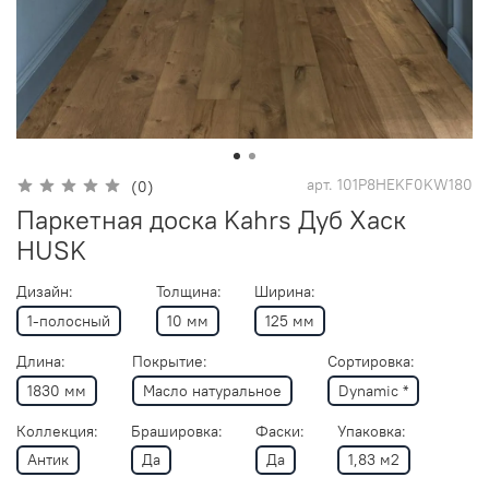
арт.
101P8HEKF0KW180
(0)
Паркетная доска Kahrs Дуб Хаск
HUSK
Дизайн:
Толщина:
Ширина:
1-полосный
10 мм
125 мм
Длина:
Покрытие:
Сортировка:
1830 мм
Масло натуральное
Dynamic *
Коллекция:
Брашировка:
Фаски:
Упаковка:
Антик
Да
Да
1,83 м2