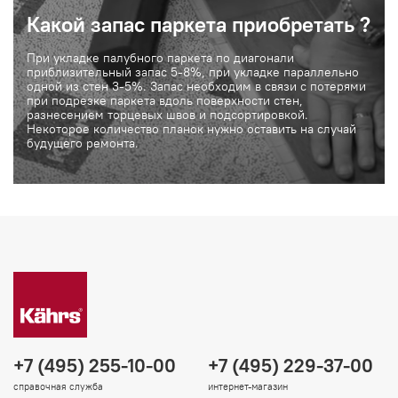
Какой запас паркета приобретать ?
При укладке палубного паркета по диагонали
приблизительный запас 5-8%, при укладке параллельно
одной из стен 3-5%. Запас необходим в связи с потерями
при подрезке паркета вдоль поверхности стен,
разнесением торцевых швов и подсортировкой.
Некоторое количество планок нужно оставить на случай
будущего ремонта.
+7 (495) 255-10-00
+7 (495) 229-37-00
справочная служба
интернет-магазин